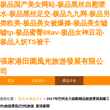
极品国产美女网站-极品黑丝自慰喷
水-极品黑丝足交-极品九九网-极品另
类欧美-极品美女被爆操-极品美女嘘
嘘tp-极品蜜臀88av-极品女神豆花-
极品人妖TS被干
張家港田園風光旅游發展有限公
司
首頁
企業簡介
產品大全
聯系我們
企業信息
訪客留言
當前位置：
首頁
>
產品大全
>
2017年巴州全力啟動精品旅游景區創建工
作|旅游景區|巴州|旅游_新浪新聞