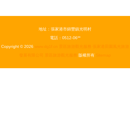
直升機全景
景區旅游觀
飛行特權下
光服務全解
單即享超低
析
地址：張家港市錦豐鎮光明村
折扣
電話：0512-06**
Copyright © 2026
www.dg1f.cn
景區旅游觀光服務
張家港田園風光旅游
發展有限公司
景區旅游觀光服務
版權所有
Sitemap