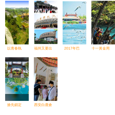
邂逅的秘境
難題的破解
配件廠到年
4A級旅游
——竹子溝
之道
營收30億元
景區今日迎
景區旅游觀
的多元集團
來大考，景
光服務全解
區旅游觀光
服務全面提
升
以青春執
福州又要出
2017年巴
十一黃金周
筆，繪景區
名了！400
州全力啟動
第四天 九
風光——記
萬株花海驚
精品旅游景
寨溝景區飽
通武廊旅游
艷亮相，堪
區創建工
和管理精細
服務形象大
比普羅旺
作|旅游景
化迎接游客
使孫大宇
斯！
區|巴州|旅
高峰
游_新浪新
聞
搶先鎖定
西安白鹿倉
貴州綠博園
旅游攻略