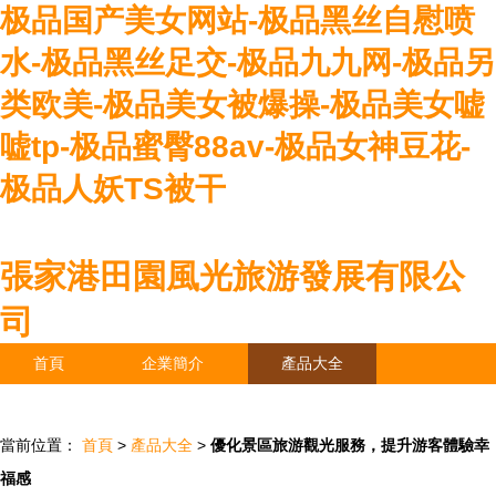
极品国产美女网站-极品黑丝自慰喷
水-极品黑丝足交-极品九九网-极品另
类欧美-极品美女被爆操-极品美女嘘
嘘tp-极品蜜臀88av-极品女神豆花-
极品人妖TS被干
張家港田園風光旅游發展有限公
司
首頁
企業簡介
產品大全
聯系我們
企業信息
訪客留言
當前位置：
首頁
>
產品大全
>
優化景區旅游觀光服務，提升游客體驗幸
福感