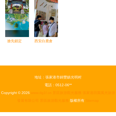
通武廊旅游
艷亮相，堪
區創建工
和管理精細
服務形象大
比普羅旺
作|旅游景
化迎接游客
使孫大宇
斯！
區|巴州|旅
高峰
游_新浪新
聞
搶先鎖定
西安白鹿倉
貴州綠博園
旅游攻略
直升機全景
景區旅游觀
飛行特權下
光服務全解
單即享超低
析
地址：張家港市錦豐鎮光明村
折扣
電話：0512-06**
Copyright © 2026
www.dg1f.cn
景區旅游觀光服務
張家港田園風光旅游
發展有限公司
景區旅游觀光服務
版權所有
Sitemap