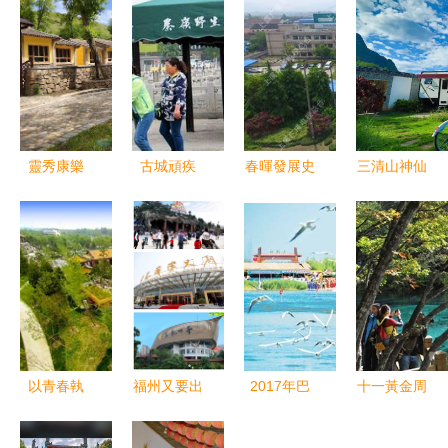
靈秀康樂
古城頑疾
春暉發展史
三清山神仙
草原與森林
電動車管理
從鄉辦農機
谷創國家
邂逅的秘境
難題的破解
配件廠到年
4A級旅游
——竹子溝
之道
營收30億元
景區今日迎
景區旅游觀
的多元集團
來大考，景
光服務全解
區旅游觀光
服務全面提
升
以青春執
福州又要出
2017年巴
十一黃金周
筆，繪景區
名了！400
州全力啟動
第四天 九
風光——記
萬株花海驚
精品旅游景
寨溝景區飽